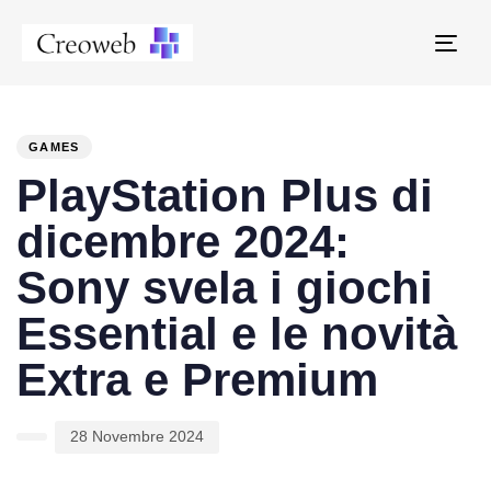
Tog
navi
PUBLISHED
Author
Published
IN:
on:
GAMES
PlayStation Plus di
dicembre 2024:
Sony svela i giochi
Essential e le novità
Extra e Premium
28 Novembre 2024