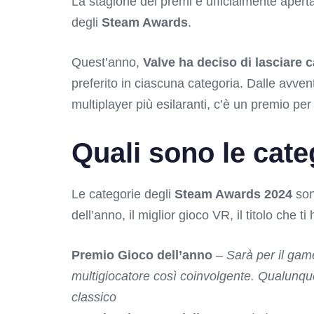
La stagione dei premi è ufficialmente aper
degli
Steam Awards
.
Quest’anno,
Valve ha deciso di lasciare c
preferito in ciascuna categoria. Dalle avventu
multiplayer più esilaranti, c’è un premio per t
Quali sono le cate
Le categorie degli
Steam Awards 2024
son
dell’anno, il miglior gioco VR, il titolo che 
Premio Gioco dell’anno
–
Sarà per il game
multigiocatore così coinvolgente. Qualunque 
classico