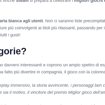
ta! Anche
Steam
si prepara a celebrare i
migliori giochi
arta bianca agli utenti
. Non ci saranno liste precompilat
re più coinvolgenti ai titoli più rilassanti, passando per 
utti i gusti!
gorie?
o davvero interessanti e coprono un ampio spettro di espe
ti ha fatto più divertire in compagnia, il gioco con la colon
play immersivo, la storia avvincente, i personaggi ben cos
sia il motivo, il vincitore del premio Miglior gioco dell’