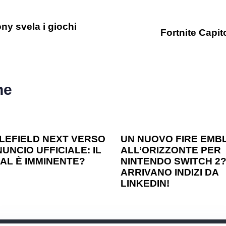
ny svela i giochi
Fortnite Capito
he
o ago
Games
1 anno ago
Games
LEFIELD NEXT VERSO
UN NUOVO FIRE EMB
UNCIO UFFICIALE: IL
ALL’ORIZZONTE PER
AL È IMMINENTE?
NINTENDO SWITCH 2
ARRIVANO INDIZI DA
LINKEDIN!