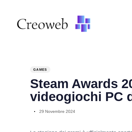
PUBLISHED
Author
Published
IN:
on:
GAMES
Steam Awards 202
videogiochi PC 
29 Novembre 2024