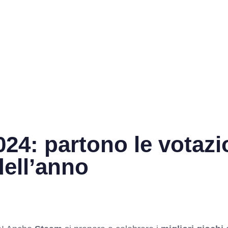
4: partono le votazion
dell’anno