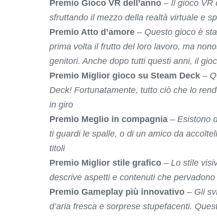
Premio Gioco VR dell’anno
–
Il gioco VR
sfruttando il mezzo della realtà virtuale e s
Premio Atto d’amore
–
Questo gioco è sta
prima volta il frutto del loro lavoro, ma no
genitori. Anche dopo tutti questi anni, il g
Premio Miglior gioco su Steam Deck
–
Q
Deck! Fortunatamente, tutto ciò che lo rend
in giro
Premio Meglio in compagnia
–
Esistono d
ti guardi le spalle, o di un amico da accolte
titoli
Premio Miglior stile grafico
–
Lo stile vis
descrive aspetti e contenuti che pervadono 
Premio Gameplay più innovativo
–
Gli s
d’aria fresca e sorprese stupefacenti. Questo