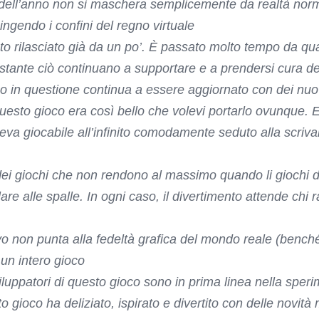
 dell’anno non si maschera semplicemente da realtà norma
pingendo i confini del regno virtuale
to rilasciato già da un po’. È passato molto tempo da qua
nostante ciò continuano a supportare e a prendersi cura de
ioco in questione continua a essere aggiornato con dei nuo
uesto gioco era così bello che volevi portarlo ovunque. E
eva giocabile all’infinito comodamente seduto alla scriva
ei giochi che non rendono al massimo quando li giochi d
llare alle spalle. In ogni caso, il divertimento attende chi
ivo non punta alla fedeltà grafica del mondo reale (bench
un intero gioco
viluppatori di questo gioco sono in prima linea nella spe
 gioco ha deliziato, ispirato e divertito con delle novità