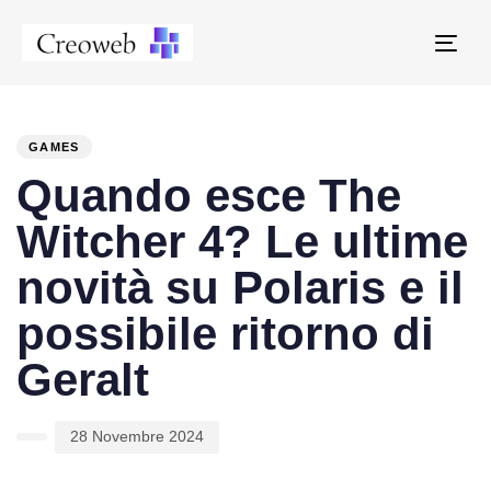
Tog
navi
PUBLISHED
Author
Published
IN:
on:
GAMES
Quando esce The
Witcher 4? Le ultime
novità su Polaris e il
possibile ritorno di
Geralt
28 Novembre 2024