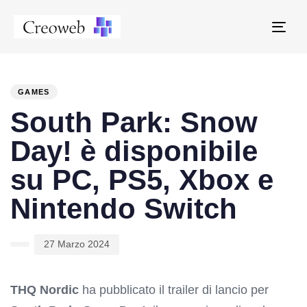
Tog
navi
PUBLISHED
Author
Published
IN:
on:
GAMES
South Park: Snow
Day! è disponibile
su PC, PS5, Xbox e
Nintendo Switch
27 Marzo 2024
THQ Nordic
ha pubblicato il trailer di lancio per