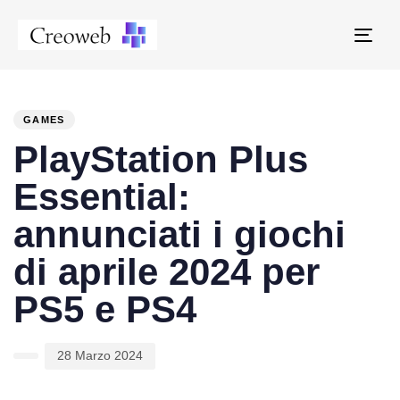
Tog
navi
PUBLISHED
Author
Published
IN:
on:
GAMES
PlayStation Plus
Essential:
annunciati i giochi
di aprile 2024 per
PS5 e PS4
28 Marzo 2024