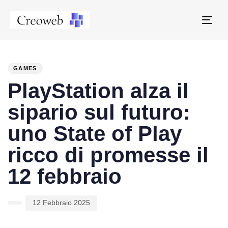
Tog
navi
PUBLISHED
Author
Published
IN:
on:
GAMES
PlayStation alza il
sipario sul futuro:
uno State of Play
ricco di promesse il
12 febbraio
12 Febbraio 2025