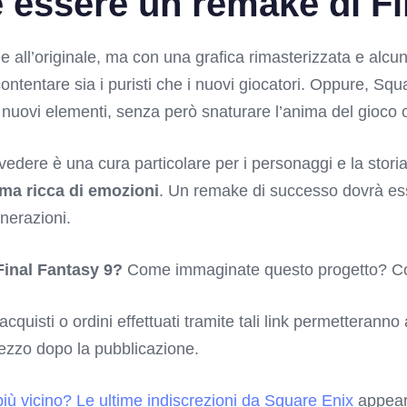
essere un remake di Fi
le all’originale, ma con una grafica rimasterizzata e alc
ntentare sia i puristi che i nuovi giocatori. Oppure, Squa
uovi elementi, senza però snaturare l’anima del gioco o
dere è una cura particolare per i personaggi e la storia.
ama ricca di emozioni
. Un remake di successo dovrà esse
enerazioni.
 Final Fantasy 9?
Come immaginate questo progetto? Cond
 acquisti o ordini effettuati tramite tali link permetterann
rezzo dopo la pubblicazione.
ù vicino? Le ultime indiscrezioni da Square Enix
appear