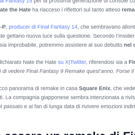
al Fantasy 15
per la prossima generazione di console con
ate the Hate
ha riacceso i riflettori sul tanto atteso
remak
i-P
,
producer di Final Fantasy 14
, che sembravano allont
Hate gettano nuova luce sulla questione. Secondo l’insider
sia improbabile, potremmo assistere al suo debutto
nel 
dichiarato Nate the Hate
su X|Twitter
, riferendosi sia a
Fi
i di vedere Final Fantasy 9 Remake quest’anno. Forse il 
ricco panorama di remake in casa
Square Enix
, che vede
ti. La compagnia giapponese sembra intenzionata a rivisita
l passato e ai fan di lunga data di rivivere emozioni ind