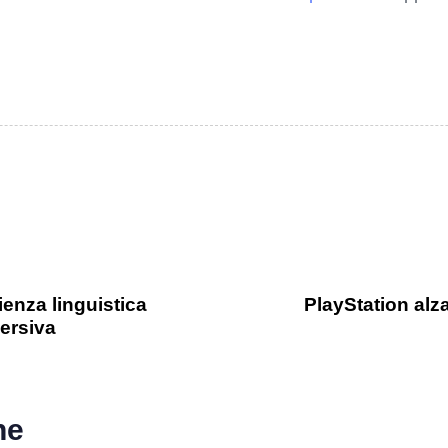
enza linguistica
PlayStation alza
ersiva
he