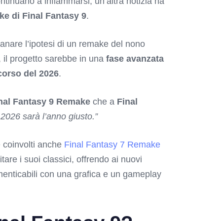
tinuano a infiammarsi, un’altra notizia ha
e di Final Fantasy 9
.
anare l’ipotesi di un remake del nono
, il progetto sarebbe in una
fase avanzata
corso del 2026
.
nal Fantasy 9 Remake
che a
Final
2026 sarà l’anno giusto.”
 coinvolti anche
Final Fantasy 7 Remake
re i suoi classici, offrendo ai nuovi
imenticabili con una grafica e un gameplay