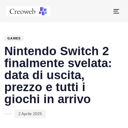
Tog
navi
PUBLISHED
Author
Published
IN:
on:
GAMES
Nintendo Switch 2
finalmente svelata:
data di uscita,
prezzo e tutti i
giochi in arrivo
2 Aprile 2025