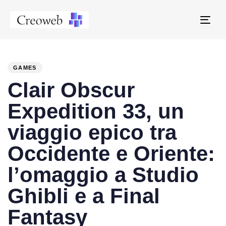
Tog
navi
PUBLISHED
Author
Published
IN:
on:
GAMES
Clair Obscur
Expedition 33, un
viaggio epico tra
Occidente e Oriente:
l’omaggio a Studio
Ghibli e a Final
Fantasy