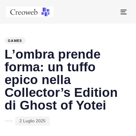
Tog
navi
PUBLISHED
Author
Published
IN:
on:
GAMES
L’ombra prende
forma: un tuffo
epico nella
Collector’s Edition
di Ghost of Yotei
2 Luglio 2025