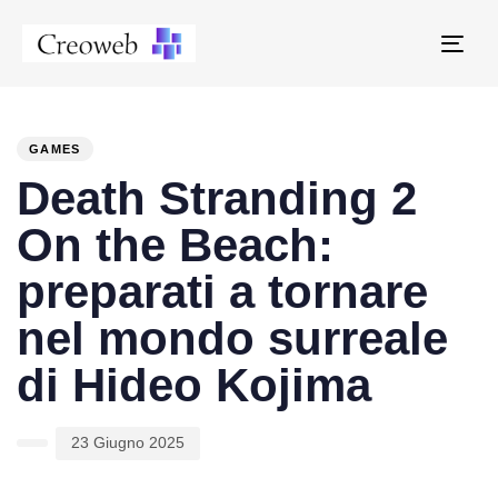
Tog
navi
PUBLISHED
Author
Published
IN:
on:
GAMES
Death Stranding 2
On the Beach:
preparati a tornare
nel mondo surreale
di Hideo Kojima
23 Giugno 2025