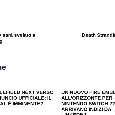
 sarà svelato a
Death Strandi
ng
he
o ago
Games
1 anno ago
Games
LEFIELD NEXT VERSO
UN NUOVO FIRE EMB
UNCIO UFFICIALE: IL
ALL’ORIZZONTE PER
AL È IMMINENTE?
NINTENDO SWITCH 2
ARRIVANO INDIZI DA
LINKEDIN!