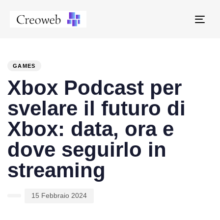
Tog
navi
PUBLISHED
Author
Published
IN:
on:
GAMES
Xbox Podcast per
svelare il futuro di
Xbox: data, ora e
dove seguirlo in
streaming
15 Febbraio 2024