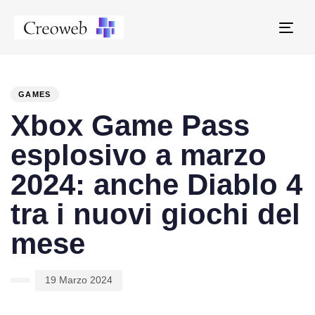
Tog
navi
PUBLISHED
Author
Published
IN:
on:
GAMES
Xbox Game Pass
esplosivo a marzo
2024: anche Diablo 4
tra i nuovi giochi del
mese
19 Marzo 2024