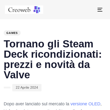
Tog
navi
PUBLISHED
Author
Published
IN:
on:
GAMES
Tornano gli Steam
Deck ricondizionati:
prezzi e novità da
Valve
22 Aprile 2024
Dopo aver lanciato sul mercato la
versione OLED
,