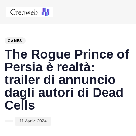
Tog
navi
PUBLISHED
Author
Published
IN:
on:
GAMES
The Rogue Prince of
Persia è realtà:
trailer di annuncio
dagli autori di Dead
Cells
11 Aprile 2024