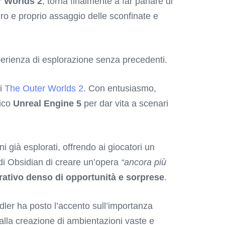
r Worlds 2
, torna finalmente a far parlare di
ero e proprio assaggio delle sconfinate e
perienza di esplorazione senza precedenti.
di
The Outer Worlds 2
. Con entusiasmo,
fico
Unreal Engine 5
per dar vita a scenari
fini già esplorati, offrendo ai giocatori un
 di Obsidian di creare un’opera
“ancora più
rativo denso di opportunità e sorprese
.
Adler ha posto l’accento sull’importanza
 alla creazione di ambientazioni vaste e