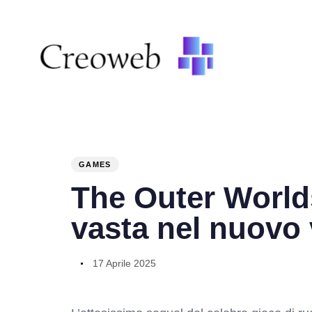
PUBLISHED
Author
Published
IN:
on:
GAMES
The Outer Worlds
vasta nel nuovo
17 Aprile 2025