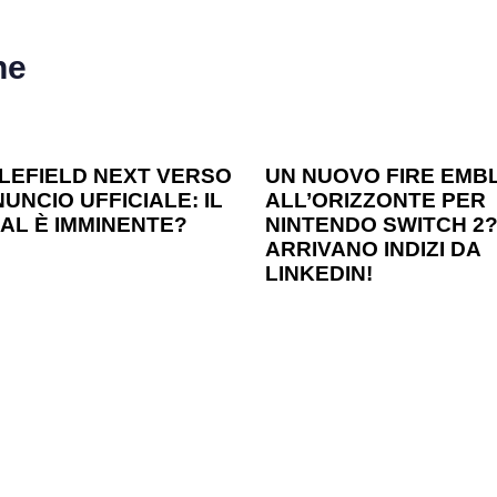
he
o ago
Games
1 anno ago
Games
LEFIELD NEXT VERSO
UN NUOVO FIRE EMB
UNCIO UFFICIALE: IL
ALL’ORIZZONTE PER
AL È IMMINENTE?
NINTENDO SWITCH 2
ARRIVANO INDIZI DA
LINKEDIN!