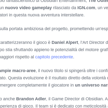
olo fantascientifico di Obsidian Entertainment,
The Oute
 un
nuovo video gameplay
rilasciato da
IGN.com
, un v
atori in questa nuova avventura interstellare.
 sulla portata ambiziosa del progetto, promettendo un’es
caratterizzeranno il gioco è
Daniel Alpert
, l’Art Director 
po stia sfruttando appieno le potenzialità del motore gra
maggiori rispetto al
capitolo precedente
.
 ampie macro-aree
, il nuovo titolo si spingerà oltre i con
to. Questa evoluzione è il risultato diretto della volontà
mmergere completamente il giocatore in
un universo nar
so anche
Brandon Adler
, il Game Director di Obsidian. 
esperienza di gioco. Il team si è dedicato con meticolosità