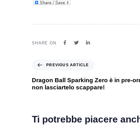
SHARE ON
PREVIOUS ARTICLE
Dragon Ball Sparking Zero è in pre-o
non lasciartelo scappare!
Ti potrebbe piacere anc
1 anno ago
Games
1 ann