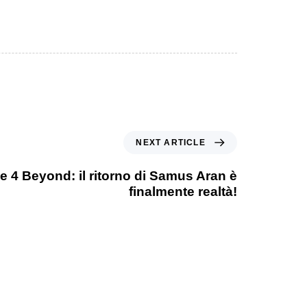
NEXT ARTICLE
e 4 Beyond: il ritorno di Samus Aran è
finalmente realtà!
1 anno ago
Games