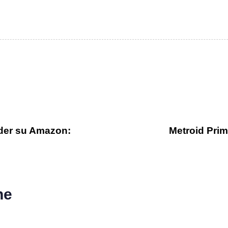
rder su Amazon:
Metroid Prim
he
o ago
Games
1 anno ago
Games