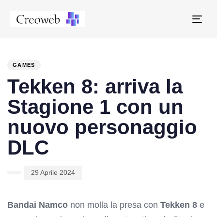
Tog
navi
PUBLISHED
Author
Published
IN:
on:
GAMES
Tekken 8: arriva la
Stagione 1 con un
nuovo personaggio
DLC
29 Aprile 2024
Bandai Namco
non molla la presa con
Tekken 8
e