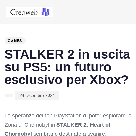
Tog
navi
PUBLISHED
Author
Published
IN:
on:
GAMES
STALKER 2 in uscita
su PS5: un futuro
esclusivo per Xbox?
24 Dicembre 2024
Le speranze dei fan PlayStation di poter esplorare la
Zona di Chernobyl in
STALKER 2: Heart of
Chornobyl
sembrano destinate a svanire.