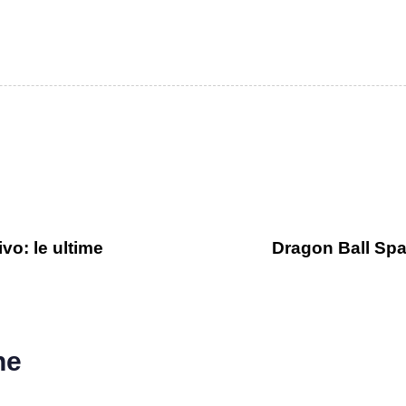
o: le ultime
Dragon Ball Spark
he
o ago
Games
1 anno ago
Games