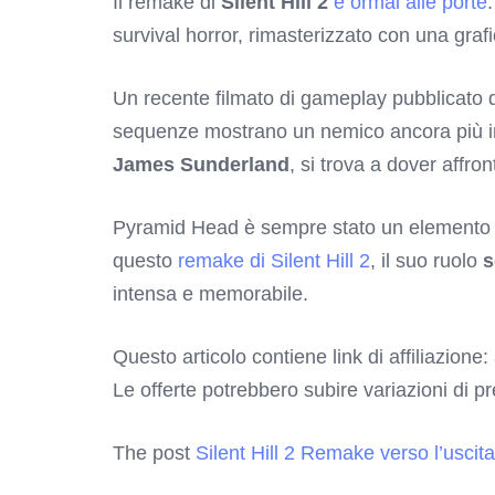
Il remake di
Silent Hill 2
è ormai alle porte
.
survival horror, rimasterizzato con una gra
Un recente filmato di gameplay pubblicato
sequenze mostrano un nemico ancora più impo
James Sunderland
, si trova a dover affr
Pyramid Head è sempre stato un elemento dis
questo
remake di Silent Hill 2
, il suo ruolo
s
intensa e memorabile.
Questo articolo contiene link di affiliazione:
Le offerte potrebbero subire variazioni di p
The post
Silent Hill 2 Remake verso l’uscit