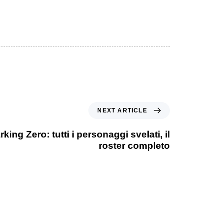
NEXT ARTICLE
ing Zero: tutti i personaggi svelati, il
roster completo
1 anno ago
Games