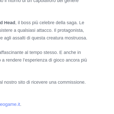
o il ritorno di un capolavoro del genere
d Head
, il boss più celebre della saga. Le
tere a qualsiasi attacco. Il protagonista,
re agli assalti di questa creatura mostruosa.
 affascinante al tempo stesso. E anche in
o a rendere l’esperienza di gioco ancora più
o al nostro sito di ricevere una commissione.
deogame.it
.