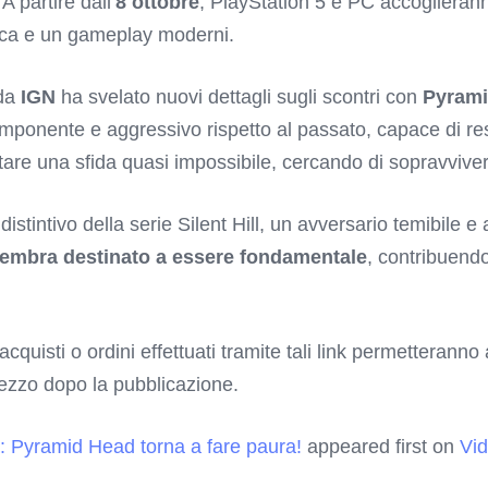
 A partire dall’
8 ottobre
, PlayStation 5 e PC accoglierann
fica e un gameplay moderni.
 da
IGN
ha svelato nuovi dettagli sugli scontri con
Pyrami
nente e aggressivo rispetto al passato, capace di resis
ontare una sfida quasi impossibile, cercando di sopravvive
tintivo della serie Silent Hill, un avversario temibile e
embra destinato a essere fondamentale
, contribuend
 acquisti o ordini effettuati tramite tali link permetterann
rezzo dopo la pubblicazione.
a: Pyramid Head torna a fare paura!
appeared first on
Vi