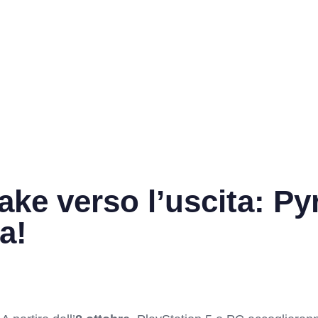
make verso l’uscita: P
a!