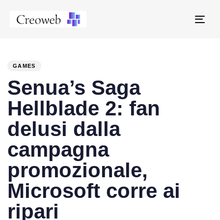
Tog
navi
PUBLISHED
Author
Published
IN:
on:
GAMES
Senua’s Saga
Hellblade 2: fan
delusi dalla
campagna
promozionale,
Microsoft corre ai
ripari