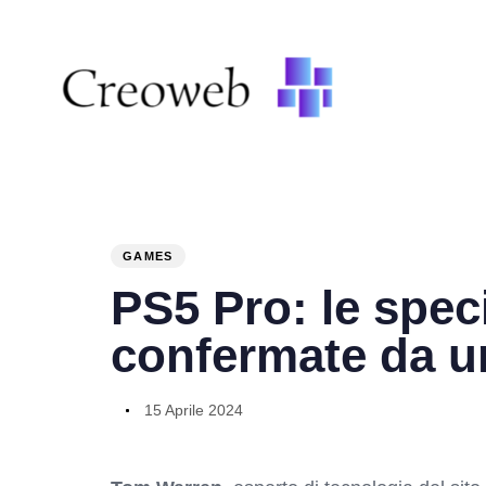
PUBLISHED
Author
Published
IN:
on:
GAMES
PS5 Pro: le spec
confermate da un
15 Aprile 2024