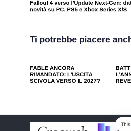
Fallout 4 verso l’Update Next-Gen: dat
novità su PC, PS5 e Xbox Series X/S
Ti potrebbe piacere anc
1 anno ago
Games
1 ann
FABLE ANCORA
BATT
RIMANDATO: L’USCITA
L’ANN
SCIVOLA VERSO IL 2027?
REVE
This