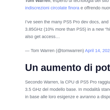
Tom Warren
, esperto di tecnologia del sit
indiscrezioni circolate finora
e offrendo nuov
I’ve seen the many PS5 Pro dev docs, and 
3.85GHz (10% more than PS5) in a new “hig
also get access…
— Tom Warren (@tomwarren)
April 14, 20
Un aumento di pot
Secondo Warren, la CPU di PS5 Pro raggi
3.5 GHz del modello base. In modalità standa
in base alle loro esigenze e avranno a dis