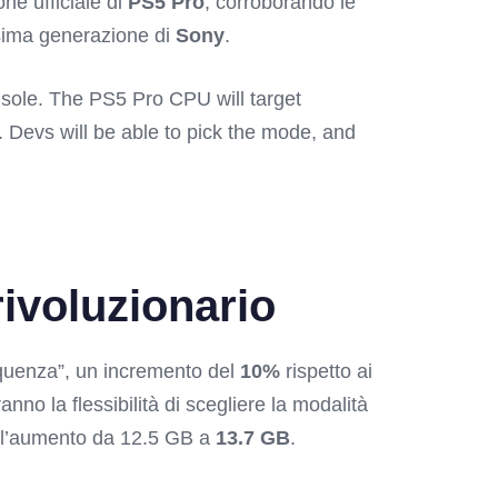
ne ufficiale di
PS5 Pro
, corroborando le
ssima generazione di
Sony
.
sole. The PS5 Pro CPU will target
Devs will be able to pick the mode, and
ivoluzionario
quenza”, un incremento del
10%
rispetto ai
no la flessibilità di scegliere la modalità
all’aumento da 12.5 GB a
13.7 GB
.