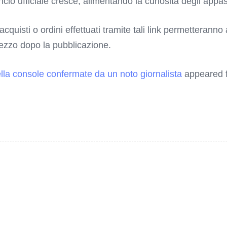
uncio ufficiale cresce, alimentando la curiosità degli appa
 acquisti o ordini effettuati tramite tali link permetterann
rezzo dopo la pubblicazione.
ella console confermate da un noto giornalista
appeared f