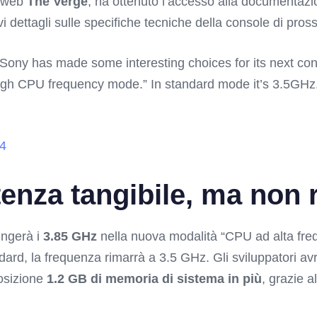
o web
The Verge
, ha ottenuto l’accesso alla documentazio
i dettagli sulle specifiche tecniche della console di pro
Sony has made some interesting choices for its next con
h CPU frequency mode.” In standard mode it’s 3.5GHz. 
24
enza tangibile, ma non r
ungerà i
3.85 GHz
nella nuova modalità “CPU ad alta fre
rd, la frequenza rimarrà a 3.5 GHz. Gli sviluppatori avran
posizione
1.2 GB di memoria di sistema in più
, grazie 