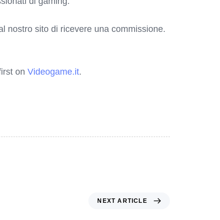
ssionati di gaming.
o al nostro sito di ricevere una commissione.
irst on
Videogame.it
.
NEXT ARTICLE