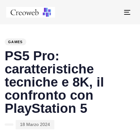
Tog
navi
PUBLISHED
Author
Published
IN:
on:
GAMES
PS5 Pro:
caratteristiche
tecniche e 8K, il
confronto con
PlayStation 5
18 Marzo 2024