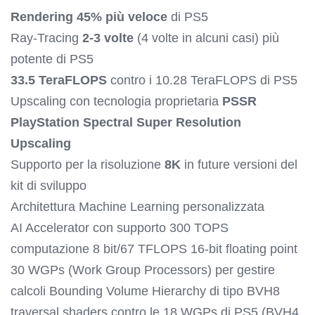
Rendering 45% più veloce
di PS5
Ray-Tracing
2-3 volte
(4 volte in alcuni casi) più
potente di PS5
33.5 TeraFLOPS
contro i 10.28 TeraFLOPS di PS5
Upscaling con tecnologia proprietaria
PSSR
PlayStation Spectral Super Resolution
Upscaling
Supporto per la risoluzione
8K
in future versioni del
kit di sviluppo
Architettura Machine Learning personalizzata
AI Accelerator con supporto 300 TOPS
computazione 8 bit/67 TFLOPS 16-bit floating point
30 WGPs (Work Group Processors) per gestire
calcoli Bounding Volume Hierarchy di tipo BVH8
traversal shaders contro le 18 WGPs di PS5 (BVH4