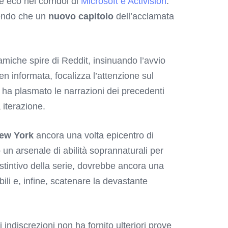
e eco nei corridoi di
Microsoft e Activision
.
rendo che un
nuovo capitolo
dell’acclamata
amiche spire di Reddit, insinuando l’avvio
 informata, focalizza l’attenzione sul
o ha plasmato le narrazioni dei precedenti
 iterazione.
ew York
ancora una volta epicentro di
un arsenale di abilità soprannaturali per
stintivo della serie, dovrebbe ancora una
ibili e, infine, scatenare la devastante
li indiscrezioni non ha fornito ulteriori prove