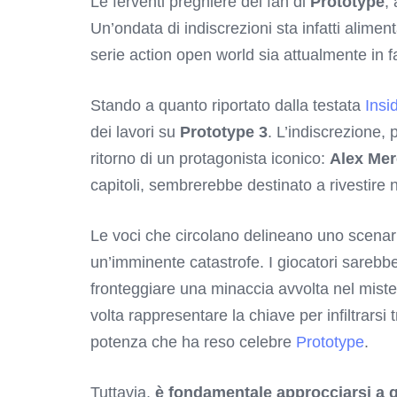
Le ferventi preghiere dei fan di
Prototype
,
Un’ondata di indiscrezioni sta infatti ali
serie action open world sia attualmente in f
Stando a quanto riportato dalla testata
Insi
dei lavori su
Prototype 3
. L’indiscrezione,
ritorno di un protagonista iconico:
Alex Mer
capitoli, sembrerebbe destinato a rivestire
Le voci che circolano delineano uno scenar
un’imminente catastrofe. I giocatori sarebb
fronteggiare una minaccia avvolta nel miste
volta rappresentare la chiave per infiltrarsi 
potenza che ha reso celebre
Prototype
.
Tuttavia,
è fondamentale approcciarsi a q