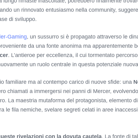
 a lungo rimaste inascoltate, potrebbero finalmente trovar
mentando un rinnovato entusiasmo nella community, sugge
ase di sviluppo.
der-Gaming
, un sussurro si è propagato attraverso le din
 proveniente da una fonte anonima ma apparentemente ben
cer
. L’antieroe per eccellenza, il cui tormentato percors
 nuovamente un ruolo centrale in questa potenziale nuova
io familiare ma al contempo carico di nuove sfide: una
N
ero chiamati a immergersi nei panni di Mercer, evolvendo 
ro. La maestria mutaforma del protagonista, elemento di
tra le fila nemiche, svelare segreti celati in aree inaccess
ueste rivelazioni con la dovuta cautela
. La fonte di ta