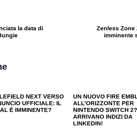
ciata la data di
Zenless Zone Z
 Bungie
imminente s
he
o ago
Games
1 anno ago
Games
LEFIELD NEXT VERSO
UN NUOVO FIRE EMB
UNCIO UFFICIALE: IL
ALL’ORIZZONTE PER
AL È IMMINENTE?
NINTENDO SWITCH 2
ARRIVANO INDIZI DA
LINKEDIN!