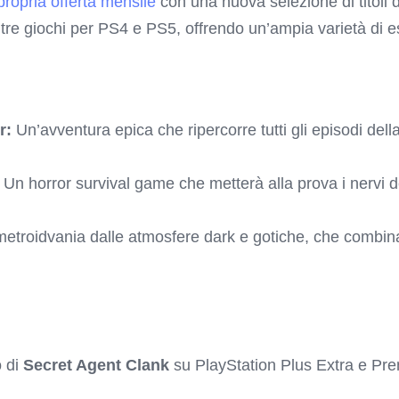
propria offerta mensile
con una nuova selezione di titoli d
tre giochi per PS4 e PS5, offrendo un’ampia varietà di e
r:
Un’avventura epica che ripercorre tutti gli episodi della
Un horror survival game che metterà alla prova i nervi d
etroidvania dalle atmosfere dark e gotiche, che combina
o di
Secret Agent Clank
su PlayStation Plus Extra e Pre