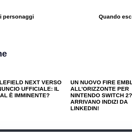
i personaggi
Quando esce
he
o ago
Games
1 anno ago
Games
LEFIELD NEXT VERSO
UN NUOVO FIRE EMB
UNCIO UFFICIALE: IL
ALL’ORIZZONTE PER
AL È IMMINENTE?
NINTENDO SWITCH 2
ARRIVANO INDIZI DA
LINKEDIN!