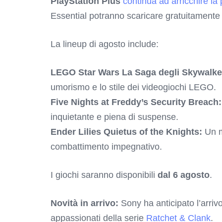
PlayStation Plus
continua ad arricchire la 
Essential potranno scaricare gratuitamente 
La lineup di agosto include:
LEGO Star Wars La Saga degli Skywalke
umorismo e lo stile dei videogiochi LEGO.
Five Nights at Freddy’s Security Breach:
inquietante e piena di suspense.
Ender Lilies Quietus of the Knights:
Un m
combattimento impegnativo.
I giochi saranno disponibili
dal 6 agosto
.
Novità in arrivo:
Sony ha anticipato l’arriv
appassionati della serie
Ratchet & Clank
.