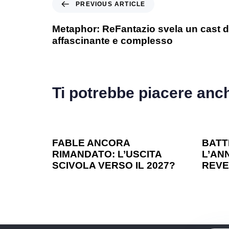
PREVIOUS ARTICLE
Metaphor: ReFantazio svela un cast d
affascinante e complesso
Ti potrebbe piacere anc
1 anno ago
Games
1 ann
FABLE ANCORA
BATT
RIMANDATO: L’USCITA
L’ANN
SCIVOLA VERSO IL 2027?
REVE