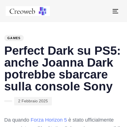
Tog
navi
PUBLISHED
Author
Published
IN:
on:
GAMES
Perfect Dark su PS5:
anche Joanna Dark
potrebbe sbarcare
sulla console Sony
2 Febbraio 2025
Da quando
Forza Horizon 5
è stato ufficialmente