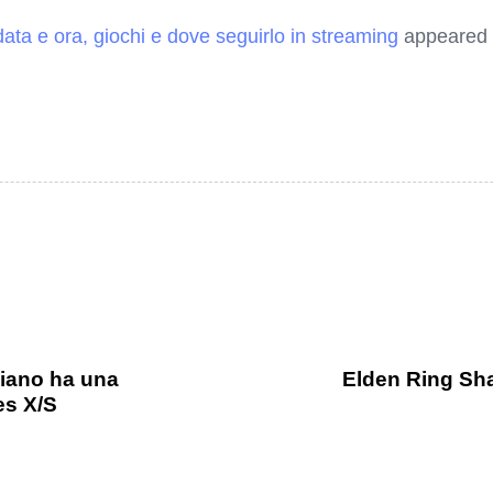
data e ora, giochi e dove seguirlo in streaming
appeared f
aliano ha una
Elden Ring Shad
es X/S