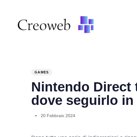
PUBLISHED
Author
Published
IN:
on:
GAMES
Nintendo Direct t
dove seguirlo in
20 Febbraio 2024