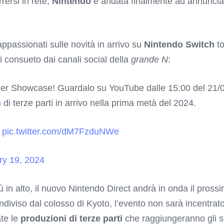
rersi in rete,
Nintendo
è andata finalmente ad annuncia
 appassionati sulle novità in arrivo su
Nintendo Switch
to
i consueto dai canali social della
grande N
:
ner Showcase! Guardalo su YouTube dalle 15:00 del 21/02
h
di terze parti in arrivo nella prima metà del 2024.
pic.twitter.com/dM7FzduNWe
ry 19, 2024
 in alto, il nuovo Nintendo Direct andrà in onda il pros
ndiviso dal colosso di Kyoto, l’evento non sarà incentrat
te le
produzioni di terze parti
che raggiungeranno gli sc