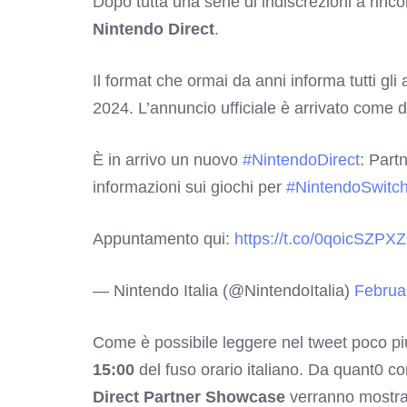
Dopo tutta una serie di indiscrezioni a rincor
Nintendo Direct
.
Il format che ormai da anni informa tutti gli
2024. L’annuncio ufficiale è arrivato come d
È in arrivo un nuovo
#NintendoDirect
: Part
informazioni sui giochi per
#NintendoSwitc
Appuntamento qui:
https://t.co/0qoicSZPXZ
— Nintendo Italia (@NintendoItalia)
Februa
Come è possibile leggere nel tweet poco più
15:00
del fuso orario italiano. Da quant0 co
Direct Partner Showcase
verranno mostra