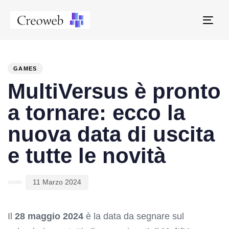
Tog
navi
PUBLISHED
Author
Published
IN:
on:
GAMES
MultiVersus è pronto
a tornare: ecco la
nuova data di uscita
e tutte le novità
11 Marzo 2024
Il
28 maggio 2024
è la data da segnare sul