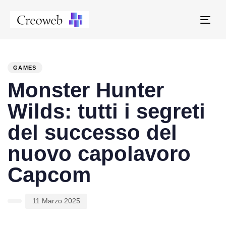
Tog
navi
PUBLISHED
Author
Published
IN:
on:
GAMES
Monster Hunter
Wilds: tutti i segreti
del successo del
nuovo capolavoro
Capcom
11 Marzo 2025