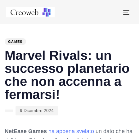
Tog
navi
PUBLISHED
Author
Published
IN:
on:
GAMES
Marvel Rivals: un
successo planetario
che non accenna a
fermarsi!
9 Dicembre 2024
NetEase Games
ha appena svelato
un dato che ha