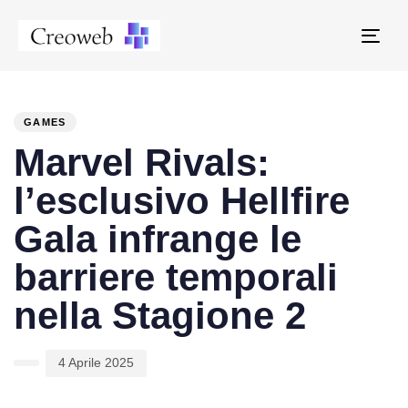
Tog
navi
PUBLISHED
Author
Published
IN:
on:
GAMES
Marvel Rivals:
l’esclusivo Hellfire
Gala infrange le
barriere temporali
nella Stagione 2
4 Aprile 2025