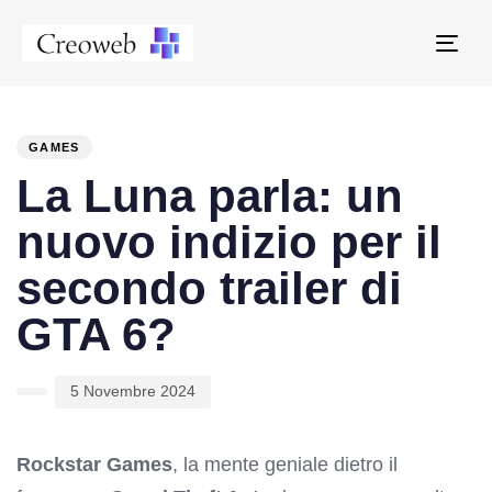
Tog
navi
PUBLISHED
Author
Published
IN:
on:
GAMES
La Luna parla: un
nuovo indizio per il
secondo trailer di
GTA 6?
5 Novembre 2024
Rockstar Games
, la mente geniale dietro il