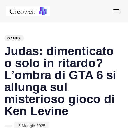
Tog
navi
PUBLISHED
Author
Published
IN:
on:
GAMES
Judas: dimenticato
o solo in ritardo?
L’ombra di GTA 6 si
allunga sul
misterioso gioco di
Ken Levine
5 Maggio 2025