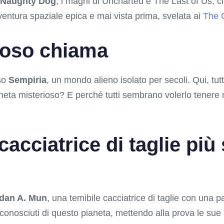
Naughty Dog
, i maghi di Uncharted e The Last of Us, 
ventura spaziale epica e mai vista prima, svelata ai
The 
ioso chiama
rso
Sempiria
, un mondo alieno isolato per secoli. Qui, tut
neta misterioso? E perché tutti sembrano volerlo tenere 
acciatrice di taglie più 
dan A. Mun
, una temibile cacciatrice di taglie con una 
sconosciuti di questo pianeta, mettendo alla prova le sue a