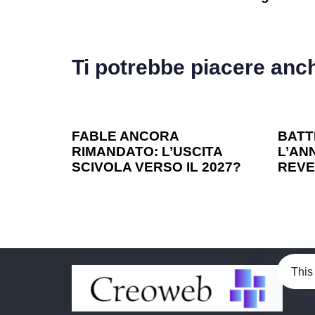
Ti potrebbe piacere anc
1 anno ago
Games
1 ann
FABLE ANCORA
BATT
RIMANDATO: L’USCITA
L’ANN
SCIVOLA VERSO IL 2027?
REVE
This