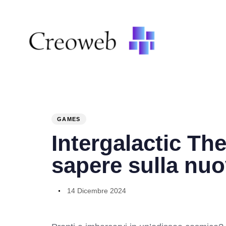
PUBLISHED
Author
Published
IN:
on:
GAMES
Intergalactic The
sapere sulla nu
14 Dicembre 2024