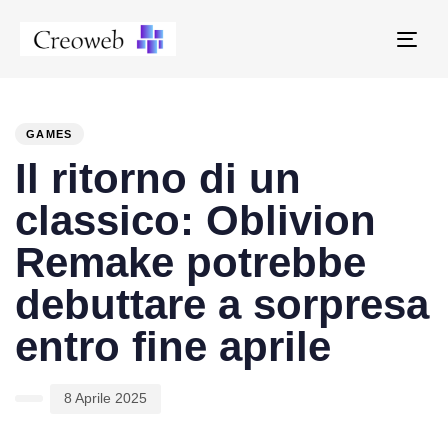
Tog
navi
PUBLISHED
Author
Published
IN:
on:
GAMES
Il ritorno di un
classico: Oblivion
Remake potrebbe
debuttare a sorpresa
entro fine aprile
8 Aprile 2025