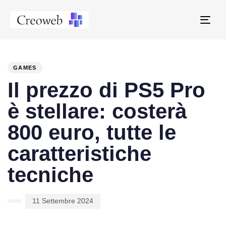
Tog
navi
PUBLISHED
Author
Published
IN:
on:
GAMES
Il prezzo di PS5 Pro
è stellare: costerà
800 euro, tutte le
caratteristiche
tecniche
11 Settembre 2024