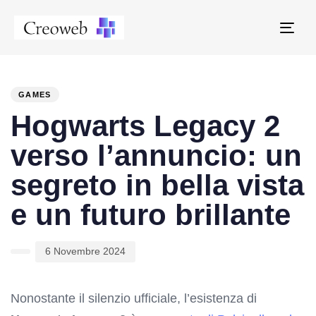
Tog
navi
PUBLISHED
Author
Published
IN:
on:
GAMES
Hogwarts Legacy 2
verso l’annuncio: un
segreto in bella vista
e un futuro brillante
6 Novembre 2024
Nonostante il silenzio ufficiale, l’esistenza di