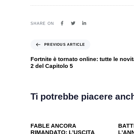
SHARE ON
PREVIOUS ARTICLE
Fortnite è tornato online: tutte le novi
2 del Capitolo 5
Ti potrebbe piacere anc
1 anno ago
Games
1 ann
FABLE ANCORA
BATT
RIMANDATO: L’USCITA
L’ANN