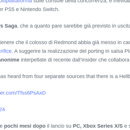
ultipiattaforma
sulle console della concorrenza, è inevitab
per PS5 e Nintendo Switch.
’s Saga
, che a quanto pare sarebbe già previsto in uscit
a ritenere che il colosso di Redmond abbia già messo in c
ifice
. A suggerire la realizzazione del porting in salsa P
 anonime
interpellate di recente dall’insider che collabora
as heard from four separate sources that there is a Hellb
tter.com/Tfss6PsAxD
24
te
pochi mesi dopo
il lancio su
PC, Xbox Series X/S
e s