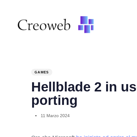
PUBLISHED
Author
Published
IN:
on:
GAMES
Hellblade 2 in us
porting
11 Marzo 2024