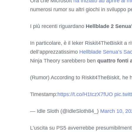
Ora che Microsoft
ha iniziato ad aprire al m
numerosi rumor su altri giochi in sviluppo 
I più recenti riguardano
Hellblade 2 Senua
In particolare, è il leker Riskit4TheBiskit 
dell’apprezzatissimo
Hellblade Senua’s Sacr
Ninja Theory sarebbero ben
quattro fonti
(Rumor) According to Riskit4TheBiskit, he h
Timestamp:
https://t.co/H1tczX7fUO
pic.twi
— Idle Sloth (@IdleSloth84_)
March 10, 20
L’uscita su PS5 avverrebbe presumibilmen