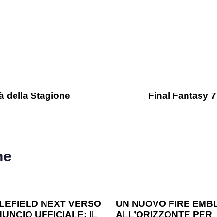
tà della Stagione
Final Fantasy 7
he
o ago
Games
1 anno ago
Games
LEFIELD NEXT VERSO
UN NUOVO FIRE EMB
UNCIO UFFICIALE: IL
ALL’ORIZZONTE PER