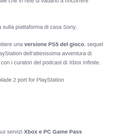
ile che in rete si vadano a rincorrere
a sulla piattaforma di casa Sony.
antiere una
versione PS5 del gioco
, sequel
layStation dell’attesissima avventura di
 con i curatori del podcast di Xbox Infinite.
lade 2 port for PlayStation
ui servizi
Xbox e PC Game Pass