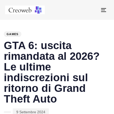
Tog
navi
PUBLISHED
Author
Published
IN:
on:
GAMES
GTA 6: uscita
rimandata al 2026?
Le ultime
indiscrezioni sul
ritorno di Grand
Theft Auto
9 Settembre 2024