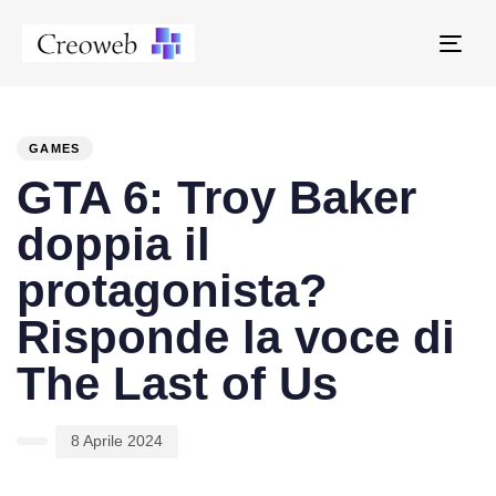
Tog
navi
PUBLISHED
Author
Published
IN:
on:
GAMES
GTA 6: Troy Baker
doppia il
protagonista?
Risponde la voce di
The Last of Us
8 Aprile 2024