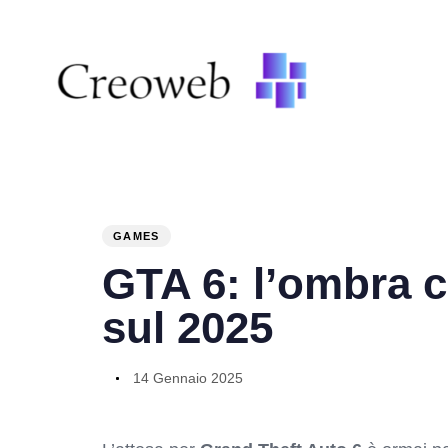
PUBLISHED
Author
Published
IN:
on:
GAMES
GTA 6: l’ombra 
sul 2025
14 Gennaio 2025