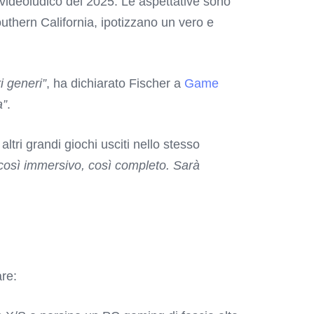
ideoludico del 2025. Le aspettative sono
Southern California, ipotizzano un vero e
i generi”
, ha dichiarato Fischer a
Game
a”
.
ltri grandi giochi usciti nello stesso
così immersivo, così completo. Sarà
are: