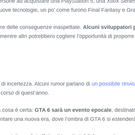
persone ad acquistare una PlayStation 5, una Xbox Serie
nuove tecnologie, un po’ come furono Final Fantasy e Gra
ere delle conseguenze inaspettate.
Alcuni sviluppatori p
 mentre altri potrebbero cogliere l’opportunità di proporr
di incertezza. Alcuni rumor parlano di
un possibile rinvi
 corso di quest’anno.
a cosa è certa:
GTA 6 sarà un evento epocale
, destina
rontare una nuova era, dove l’ombra di GTA 6 si estenderà