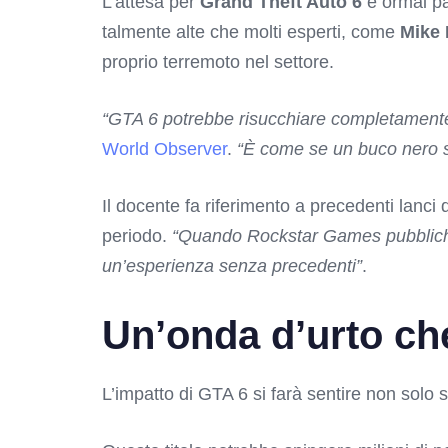
L’attesa per
Grand Theft Auto 6
è ormai pa
talmente alte che molti esperti, come
Mike 
proprio terremoto nel settore.
“GTA 6 potrebbe risucchiare completamente l’a
World Observer
.
“È come se un buco nero si
Il docente fa riferimento a precedenti lanci 
periodo.
“Quando Rockstar Games pubblicher
un’esperienza senza precedenti”
.
Un’onda d’urto ch
L’impatto di GTA 6 si farà sentire non solo 