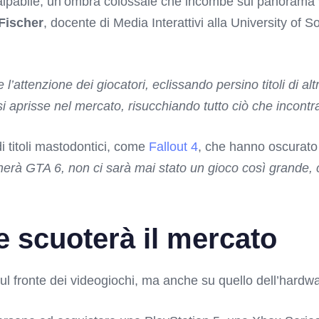
lpabile, un’ombra colossale che incombe sul panorama v
Fischer
, docente di Media Interattivi alla University of 
ttenzione dei giocatori, eclissando persino titoli di altr
 aprisse nel mercato, risucchiando tutto ciò che incontr
di titoli mastodontici, come
Fallout 4
, che hanno oscurato a
à GTA 6, non ci sarà mai stato un gioco così grande, 
e scuoterà il mercato
sul fronte dei videogiochi, ma anche su quello dell’hardw