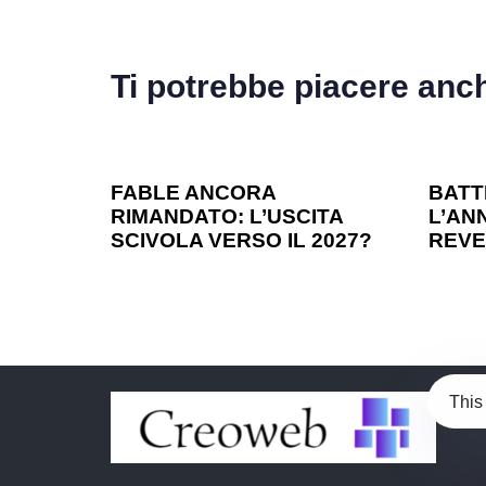
Ti potrebbe piacere anc
1 anno ago
Games
1 ann
FABLE ANCORA
BATT
RIMANDATO: L’USCITA
L’ANN
SCIVOLA VERSO IL 2027?
REVE
This