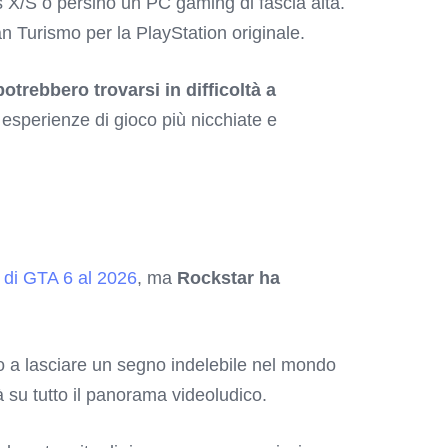
s X/S o persino un PC gaming di fascia alta.
n Turismo per la PlayStation originale.
otrebbero trovarsi in difficoltà a
e esperienze di gioco più nicchiate e
o di GTA 6 al 2026
, ma
Rockstar ha
to a lasciare un segno indelebile nel mondo
 su tutto il panorama videoludico.