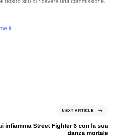
o al nostro sito di ricevere una commissione.
me.it
.
NEXT ARTICLE
i infiamma Street Fighter 6 con la sua
danza mortale