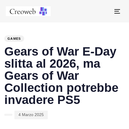
Tog
navi
PUBLISHED
Author
Published
IN:
on:
GAMES
Gears of War E-Day
slitta al 2026, ma
Gears of War
Collection potrebbe
invadere PS5
4 Marzo 2025