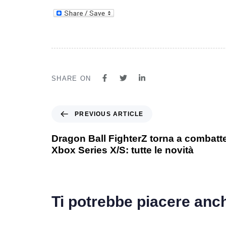
SHARE ON
PREVIOUS ARTICLE
Dragon Ball FighterZ torna a combatt
Xbox Series X/S: tutte le novità
Ti potrebbe piacere anc
1 anno ago
Games
1 ann