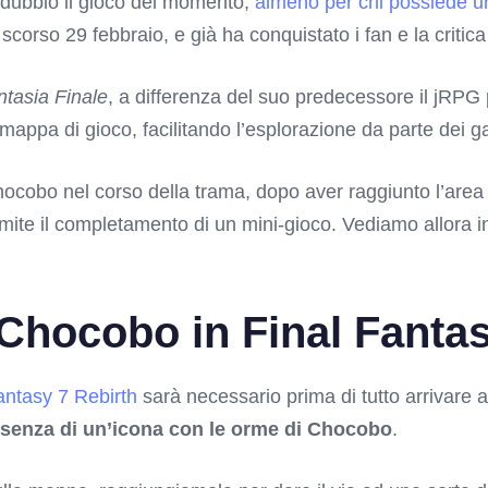
dubbio il gioco del momento,
almeno per chi possiede u
o scorso 29 febbraio, e già ha conquistato i fan e la critica
ntasia Finale
, a differenza del suo predecessore il jRP
appa di gioco, facilitando l’esplorazione da parte dei g
hocobo nel corso della trama, dopo aver raggiunto l’area 
mite il completamento di un mini-gioco. Vediamo allora i
Chocobo in Final Fantas
antasy 7 Rebirth
sarà necessario prima di tutto arrivare a
resenza di un’icona con le orme di Chocobo
.