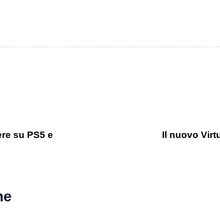
ere su PS5 e
Il nuovo Virt
he
o ago
Games
1 anno ago
Games