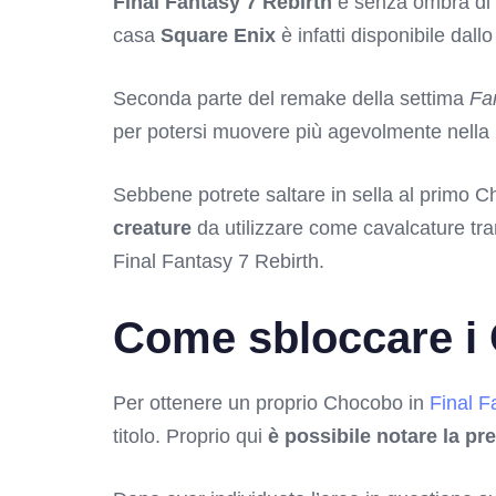
Final Fantasy 7 Rebirth
è senza ombra di 
casa
Square Enix
è infatti disponibile dall
Seconda parte del remake della settima
Fa
per potersi muovere più agevolmente nella m
Sebbene potrete saltare in sella al primo C
creature
da utilizzare come cavalcature tra
Final Fantasy 7 Rebirth.
Come sbloccare i 
Per ottenere un proprio Chocobo in
Final F
titolo. Proprio qui
è possibile notare la p