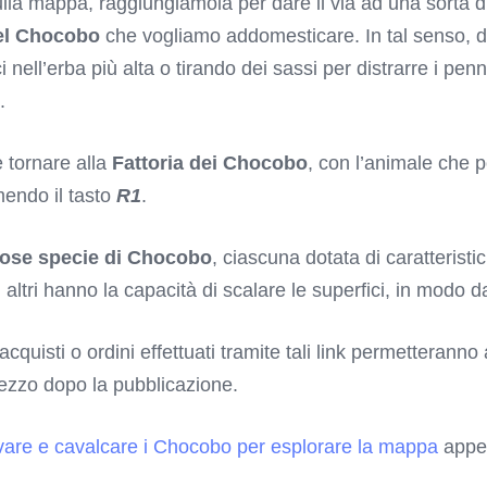
lla mappa, raggiungiamola per dare il via ad una sorta di
del Chocobo
che vogliamo addomesticare. In tal senso, d
nell’erba più alta o tirando dei sassi per distrarre i pen
.
 tornare alla
Fattoria dei Chocobo
, con l’animale che p
endo il tasto
R1
.
ose specie di Chocobo
, ciascuna dotata di caratterist
d altri hanno la capacità di scalare le superfici, in modo d
 acquisti o ordini effettuati tramite tali link permetterann
rezzo dopo la pubblicazione.
ovare e cavalcare i Chocobo per esplorare la mappa
appea