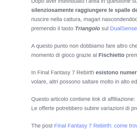
Dopo aver individuato l’area in questione su
silenziosamente raggiungere le spalle 
riuscire nella cattura, magari nascondendoci 
premendo il tasto
Triangolo
sul
DualSense
A questo punto non dobbiamo fare altro che
momento di gioco grazie al
Fischietto
prem
In Final Fantasy 7 Rebirth
esistono numer
volare, altri possono saltare molto in alto e
Questo articolo contiene link di affiliazione:
Le offerte potrebbero subire variazioni di p
The post
Final Fantasy 7 Rebirth: come tr