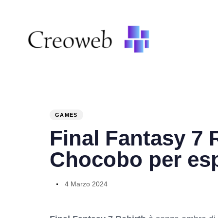
PUBLISHED
Author
Published
IN:
on:
GAMES
Final Fantasy 7 
Chocobo per esp
4 Marzo 2024