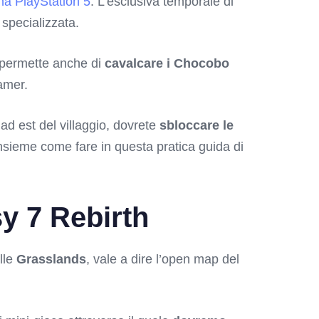
na PlayStation 5
. L’esclusiva temporale di
 specializzata.
G permette anche di
cavalcare i Chocobo
amer.
ad est del villaggio, dovrete
sbloccare le
nsieme come fare in questa pratica guida di
y 7 Rebirth
lle
Grasslands
, vale a dire l’open map del