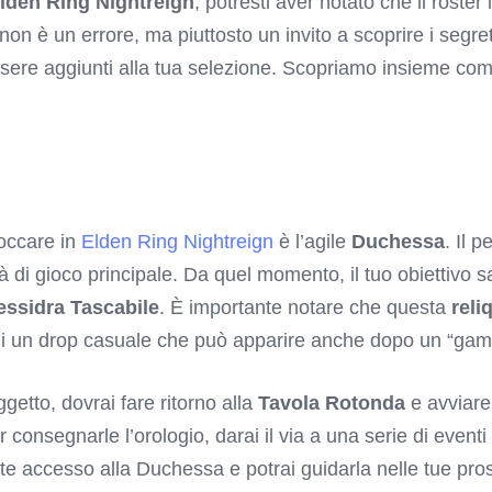
lden Ring Nightreign
, potresti aver notato che il roster
n è un errore, ma piuttosto un invito a scoprire i segret
essere aggiunti alla tua selezione. Scopriamo insieme com
loccare in
Elden Ring Nightreign
è l’agile
Duchessa
. Il 
à di gioco principale. Da quel momento, il tuo obiettivo s
essidra Tascabile
. È importante notare che questa
reli
tta di un drop casuale che può apparire anche dopo un “gam
etto, dovrai fare ritorno alla
Tavola Rotonda
e avviare
consegnarle l’orologio, darai il via a una serie di eventi 
te accesso alla Duchessa e potrai guidarla nelle tue pros