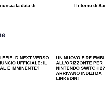
uncia la data di
Il ritorno di 
he
o ago
Games
1 anno ago
Games
LEFIELD NEXT VERSO
UN NUOVO FIRE EMB
UNCIO UFFICIALE: IL
ALL’ORIZZONTE PER
AL È IMMINENTE?
NINTENDO SWITCH 2
ARRIVANO INDIZI DA
LINKEDIN!