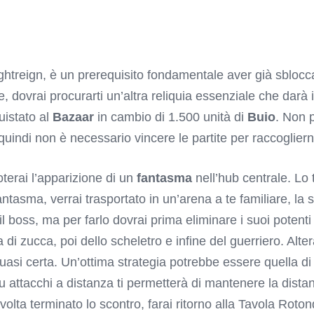
htreign, è un prerequisito fondamentale aver già sblocc
dovrai procurarti un’altra reliquia essenziale che darà il
uistato al
Bazaar
in cambio di 1.500 unità di
Buio
. Non p
ndi non è necessario vincere le partite per raccoglierne
terai l’apparizione di un
fantasma
nell’hub centrale. Lo t
ntasma, verrai trasportato in un’arena a te familiare, la st
 il boss, ma per farlo dovrai prima eliminare i suoi potent
di zucca, poi dello scheletro e infine del guerriero. Alter
uasi certa. Un’ottima strategia potrebbe essere quella di
su attacchi a distanza ti permetterà di mantenere la dista
olta terminato lo scontro, farai ritorno alla Tavola Roton