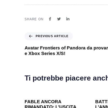
SHARE ON
PREVIOUS ARTICLE
Avatar Frontiers of Pandora da provar
e Xbox Series X/S!
Ti potrebbe piacere anc
1 anno ago
Games
1 ann
FABLE ANCORA
BATT
RIMANDATO: L’USCITA
L’ANN