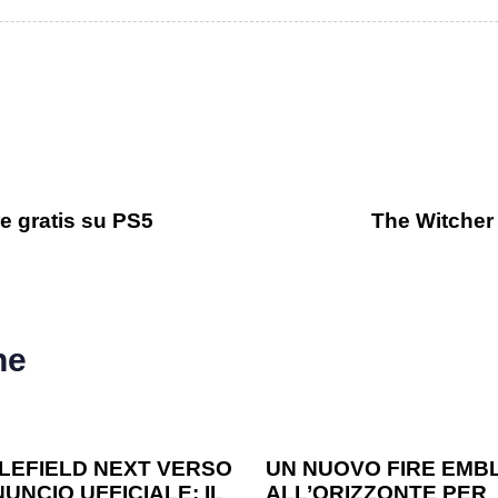
e gratis su PS5
The Witcher 
he
o ago
Games
1 anno ago
Games
LEFIELD NEXT VERSO
UN NUOVO FIRE EMB
UNCIO UFFICIALE: IL
ALL’ORIZZONTE PER