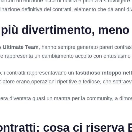
na con un’edizione ricca di novità e pronta a stravolgere
iminazione definitiva dei contratti, elemento che da anni 
: più divertimento, meno 
A Ultimate Team
, hanno sempre generato pareri contrast
zione rappresenta un cambiamento accolto con entusiasmo d
, i contratti rappresentavano un
fastidioso intoppo nell
ciatore erano operazioni ripetitive e tediose, che sottra
 era diventata quasi un mantra per la community, a dimos
ntratti: cosa ci riserva