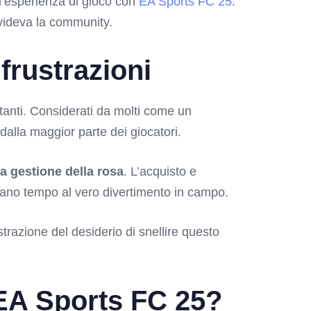
 l’esperienza di gioco con
EA Sports FC 25
.
divideva la community.
frustrazioni
anti. Considerati da molti come un
alla maggior parte dei giocatori.
a gestione della rosa
. L’acquisto e
evano tempo al vero divertimento in campo.
trazione del desiderio di snellire questo
 EA Sports FC 25?