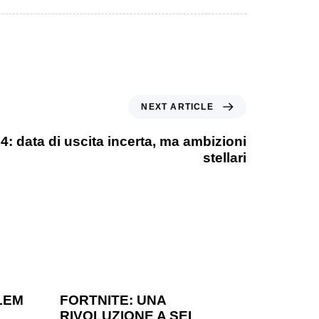
NEXT ARTICLE
4: data di uscita incerta, ma ambizioni
stellari
1 anno ago
Games
LEM
FORTNITE: UNA
RIVOLUZIONE A SEI