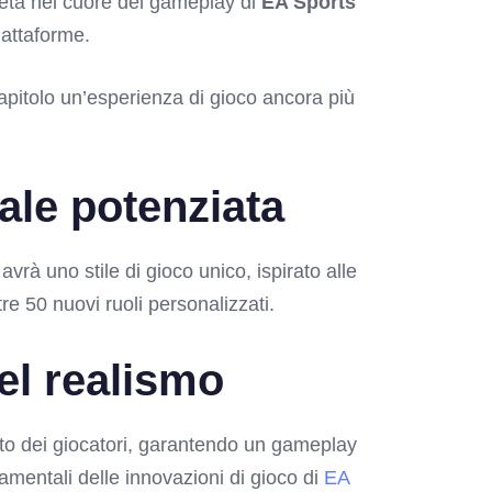
eta nel cuore del gameplay di
EA Sports
piattaforme.
capitolo un’esperienza di gioco ancora più
iale potenziata
vrà uno stile di gioco unico, ispirato alle
re 50 nuovi ruoli personalizzati.
del realismo
ento dei giocatori, garantendo un gameplay
amentali delle innovazioni di gioco di
EA