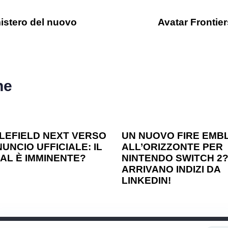
mistero del nuovo
Avatar Frontie
he
o ago
Games
1 anno ago
Games
LEFIELD NEXT VERSO
UN NUOVO FIRE EMB
UNCIO UFFICIALE: IL
ALL’ORIZZONTE PER
AL È IMMINENTE?
NINTENDO SWITCH 2
ARRIVANO INDIZI DA
LINKEDIN!