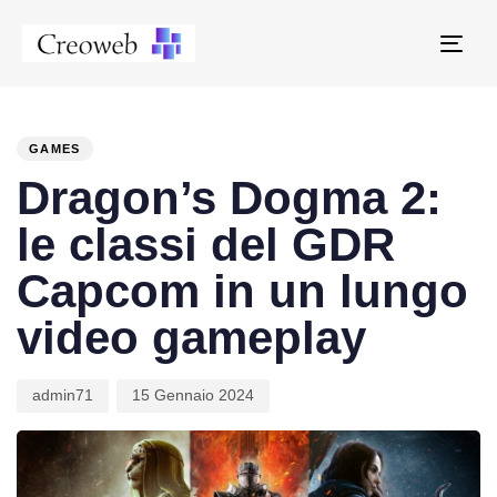
Tog
navi
PUBLISHED
Author
Published
IN:
on:
GAMES
Dragon’s Dogma 2:
le classi del GDR
Capcom in un lungo
video gameplay
admin71
15 Gennaio 2024