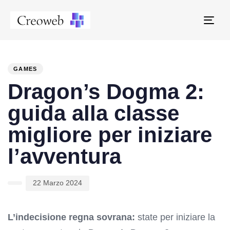
Tog
navi
PUBLISHED
Author
Published
IN:
on:
GAMES
Dragon’s Dogma 2:
guida alla classe
migliore per iniziare
l’avventura
22 Marzo 2024
L’indecisione regna sovrana:
state per iniziare la